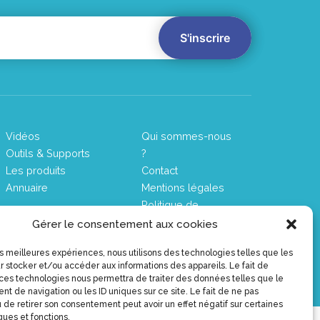
Vidéos
Qui sommes-nous
Outils & Supports
?
Les produits
Contact
Annuaire
Mentions légales
Politique de
confidentialité
Gérer le consentement aux cookies
les meilleures expériences, nous utilisons des technologies telles que les
©2026 intervenir-addictions.fr, le portail des acteurs de santé
r stocker et/ou accéder aux informations des appareils. Le fait de
 ces technologies nous permettra de traiter des données telles que le
t de navigation ou les ID uniques sur ce site. Le fait de ne pas
 de retirer son consentement peut avoir un effet négatif sur certaines
ques et fonctions.