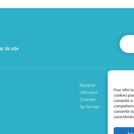
ur du site
Repérer
Pour offrir 
Intervenir
cookies pou
Orienter
consentir à
comportemen
Se former
consentir ou
caractéristi
Ac