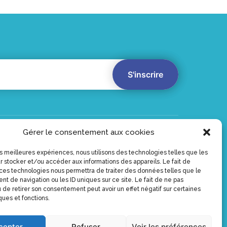
Gérer le consentement aux cookies
Vidéos
Qui sommes-nous
les meilleures expériences, nous utilisons des technologies telles que les
Outils & Supports
?
r stocker et/ou accéder aux informations des appareils. Le fait de
Les produits
Contact
 ces technologies nous permettra de traiter des données telles que le
t de navigation ou les ID uniques sur ce site. Le fait de ne pas
Annuaire
Mentions légales
 de retirer son consentement peut avoir un effet négatif sur certaines
Politique de
ques et fonctions.
confidentialité
cepter
Refuser
Voir les préférences