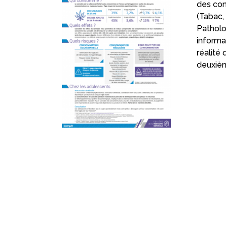
des con
(Tabac,
Patholo
informa
réalité
deuxièm