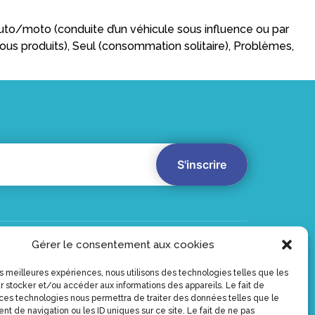
o/moto (conduite d’un véhicule sous influence ou par
ous produits), Seul (consommation solitaire), Problèmes,
Gérer le consentement aux cookies
Vidéos
Qui sommes-nous
les meilleures expériences, nous utilisons des technologies telles que les
Outils & Supports
?
r stocker et/ou accéder aux informations des appareils. Le fait de
Les produits
Contact
 ces technologies nous permettra de traiter des données telles que le
Annuaire
Mentions légales
t de navigation ou les ID uniques sur ce site. Le fait de ne pas