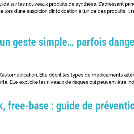
ide sur les nouveaux produits de synthèse. S’adressant pri
rs d’une suspicion d’intoxication à l’un de ces produits. Il 
un geste simple… parfois dange
automédication. Elle décrit les types de médicaments altéran
ité. Elle explicite les niveaux de risques qui peuvent être in
, free-base : guide de préventi