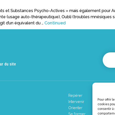
s et Substances Psycho-Actives » mais également pour Aut
ente (usage auto-thérapeutique), Oubli (troubles mnésiques s
agit d’un équivalent du …
Continued
ur du site
Repérer
Pour offrir 
Intervenir
cookies pou
Orienter
consentir à
Se former
comportemen