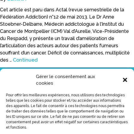
Cet article est paru dans Actal (revue semestrielle de la
Fédération Addiction) n°12 de mai 2013. Le Dr Anne
Stoebner-Delbarre, Médecin addictologue à l’Institut du
Cancer de Montpellier (ICM) Val d’Aurelle, Vice-Présidente
du Respadd, y présente un travail d’amélioration de
l’articulation des acteurs autour des patients fumeurs
souffrant d’un cancer. Déficit de connaissances, multiplicité
des …
Continued
Gérer le consentement aux
Restons en contact
cookies
Vous serez tenu au courant des dernières mises à jour du
Pour offrir les meilleures expériences, nous utilisons des technologies
site
telles que les cookies pour stocker et/ou accéder aux informations
des appareils. Le fait de consentir à ces technologies nous permettra
de traiter des données telles que le comportement de navigation ou
les ID uniques sur ce site. Le fait de ne pas consentir ou de retirer son
consentement peut avoir un effet négatif sur certaines caractéristiques
et fonctions.